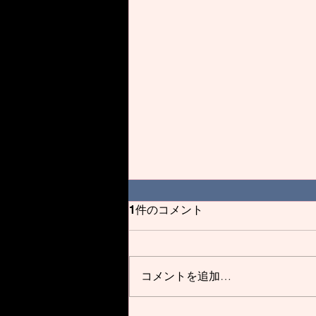
2025自己紹介⑤
1件のコメント
はじめまして！マネージャーとし
て入部しまし た、2年の秋元月菜
(あきもとるな)です！所属 は、北
コメントを追加…
海道医療大学リハビリテーション
科学部 理学療法学科です。 生ま