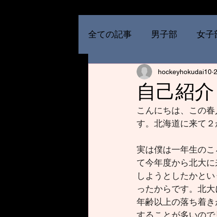
全ての記事
男子部
女子
hockeyhokudai10
自己紹介
こんにちは、この春
す。北海道に来て２
実は僕は一年生のこ
て今年度から北大に
しようとしたかとい
ったからです。北大
年齢以上の落ち着き
することが多いので