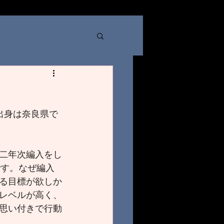
出身は奈良県で
二年次編入をし
です。なぜ編入
る目標が欲しか
レベルが高く、
思い付きで行動