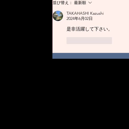
れてからずっと札幌で、高校では
並び替え：
最新順
チアリー ディング部に所属して
TAKAHASHI Kazushi
いました！放課後も土日...
2024年6月02日
是非活躍して下さい。
いいね！
返信