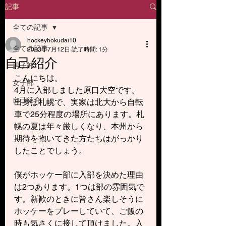
記事
全ての記事
hockeyhokudai10
全ての記事
2023年7月12日
読了時間: 1分
自己紹介
男子部
こんにちは。
女子部
4月に入部しました原口大空です。
自己紹介
出身は札幌で、実家は北大から自転
車で25分程度の場所にあります。札
幌の夏は年々厳しくなり、本州から
期待を抱いてきた方たちはがっかり
したことでしょう。
僕がホッケー部に入部を決めた理由
は2つあります。1つは部の雰囲気で
す。新歓のときに皆さん楽しそうに
ホッケーをプレーしていて、ご飯の
時も気さくに接して頂けました。入