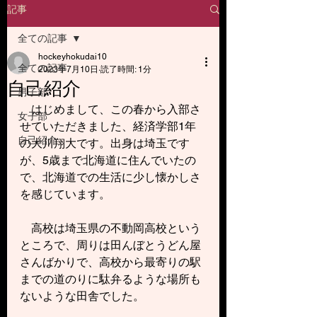
記事
全ての記事
hockeyhokudai10
全ての記事
2023年7月10日
読了時間: 1分
自己紹介
男子部
　はじめまして、この春から入部さ
女子部
せていただきました、経済学部1年
自己紹介
の大川翔大です。出身は埼玉です
が、5歳まで北海道に住んでいたの
で、北海道での生活に少し懐かしさ
を感じています。
　高校は埼玉県の不動岡高校という
ところで、周りは田んぼとうどん屋
さんばかりで、高校から最寄りの駅
までの道のりに駄弁るような場所も
ないような田舎でした。