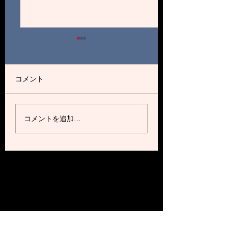
2025自己紹介③
2025自己紹介②
初めまして、この春北大に
皆さんこんにちは。
入学した伊藤定翔です。出
び入部した1年工学
コメント
身は三重県の桑名市で四日
エレクトロニクス学
市高校に通ってました。浪
野大河と申します。
人中になんとなく北海道に
北海道旭川市で北海
コメントを追加…
住みたいなーと思って来ま
へは後期試験で合格
した。 ホッケー部の印象
学しました。出身高
は変わってる人が多くて楽
川東で、高校までは
しい感じです。今までほと
でした。 4月に様
んど知らなかったスポーツ
活、サークルを見学
ですがやってみると楽しく
で僕が陸上ホッケー
いろんなプ...
部した理由...