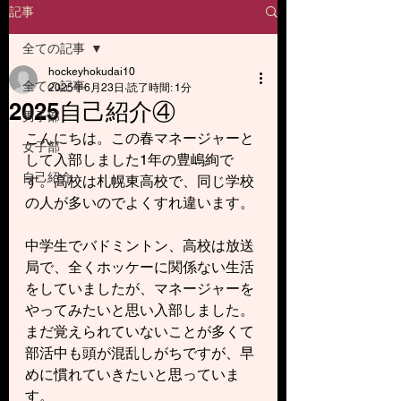
記事
全ての記事
hockeyhokudai10
全ての記事
2025年6月23日
読了時間: 1分
2025自己紹介④
男子部
こんにちは。この春マネージャーと
女子部
して入部しました1年の豊嶋絢で
自己紹介
す。高校は札幌東高校で、同じ学校
の人が多いのでよくすれ違います。
中学生でバドミントン、高校は放送
局で、全くホッケーに関係ない生活
をしていましたが、マネージャーを
やってみたいと思い入部しました。
まだ覚えられていないことが多くて
部活中も頭が混乱しがちですが、早
めに慣れていきたいと思っていま
す。