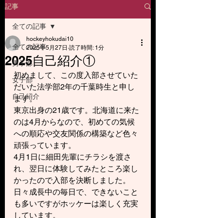
記事
全ての記事
hockeyhokudai10
全ての記事
2025年5月27日
読了時間: 1分
2025自己紹介①
男子部
初めまして、この度入部させていた
女子部
だいた法学部2年の千葉時生と申し
自己紹介
ます。
東京出身の21歳です。北海道に来た
のは4月からなので、初めての気候
への順応や交友関係の構築など色々
頑張っています。
4月1日に細田先輩にチラシを渡さ
れ、翌日に体験してみたところ楽し
かったので入部を決断しました。
日々成長中の毎日で、できないこと
も多いですがホッケーは楽しく充実
しています。