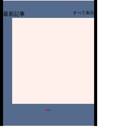
すべて表示
最新記事
2025自己紹介④
2025自己紹介③
こんにちは。この春マネー
初めまして、この春
ジャーとして入部しました
入学した伊藤定翔で
コメント