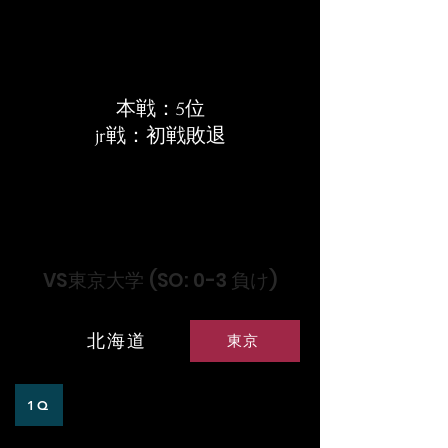
本戦：5位
jr戦：初戦敗退
​本戦
VS東京大学 (SO: 0-3 負け)
北海道
東京
0
0
1Q