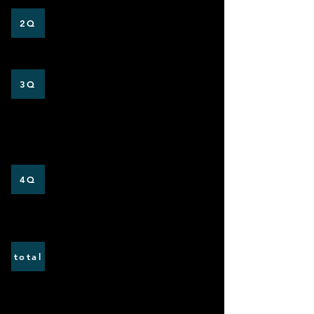
0
3
2Q
0
3
3Q
0
2
4Q
0
9
total
jr戦