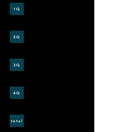
0
4
1Q
0
3
2Q
0
3
3Q
0
2
4Q
12
0
total