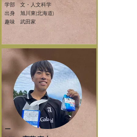
学部 文・人文科学
​出身 旭川東(北海道)
​趣味 武田家
ー