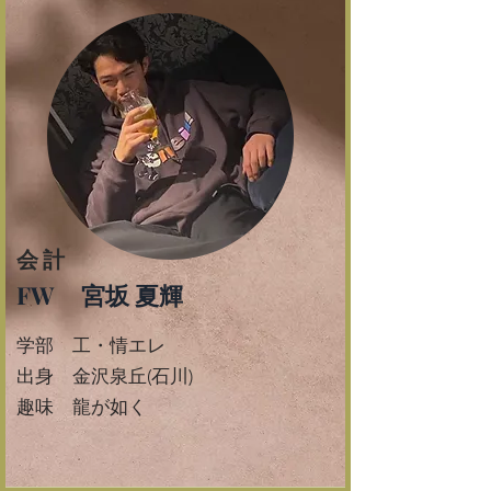
会計
FW 宮坂 夏輝
学部 工・情エレ
​出身 金沢泉丘(石川)
​趣味 龍が如く