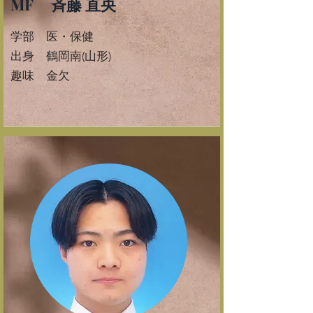
MF 斉藤 直央
学部 医・保健
​出身 鶴岡南(山形)
​趣味 金欠