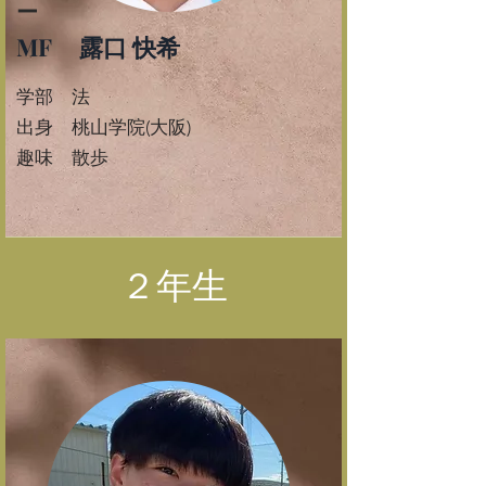
ー
MF 露口 快希
学部 法
​出身 桃山学院(大阪)
​趣味 散歩
​２年生