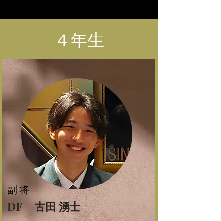
​４年生
副将
DF 古田 湧士