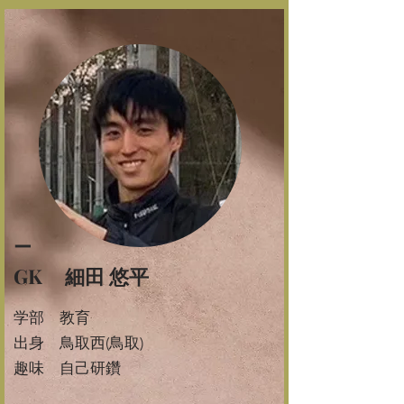
ー
GK 細田 悠平
学部 教育
出身 鳥取西(鳥取)
​趣味 自己研鑽