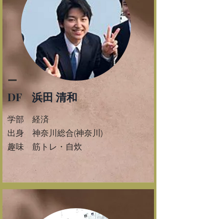
ー
DF 浜田 清和
学部 経済
​出身 神奈川総合(神奈川)
​趣味 筋トレ・自炊