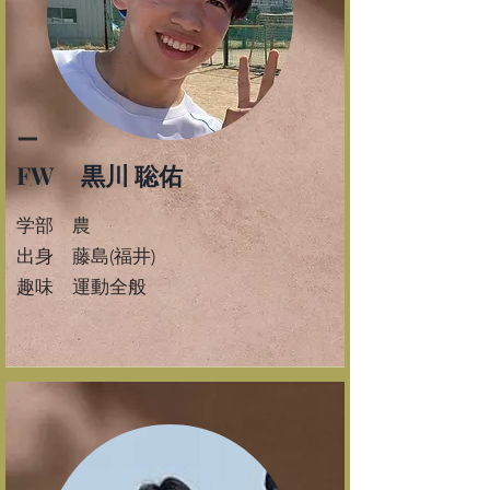
ー
FW 黒川 聡佑
学部 農
​出身 藤島(福井)
​趣味 運動全般