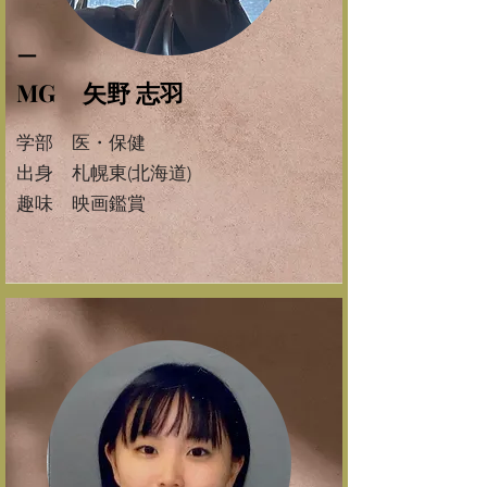
ー
MG 矢野 志羽
学部 医・保健
​出身 札幌東(北海道)
​趣味 映画鑑賞