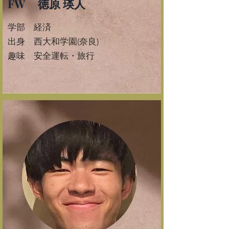
FW 徳原 瑛人
学部 経済
​出身 西大和学園(奈良)
​趣味 安全運転・旅行