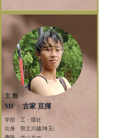
主務
MF 古家 亘揮
学部 工・環社
​出身 県立川越(埼玉)
​趣味 サッカー