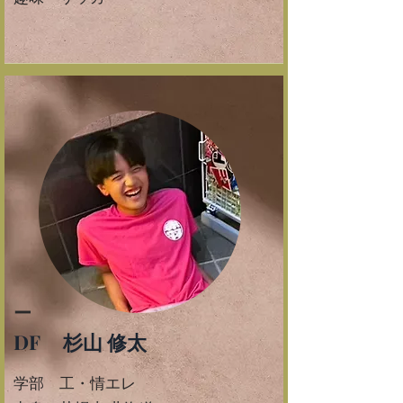
ー
DF 杉山 修太
学部 工・情エレ