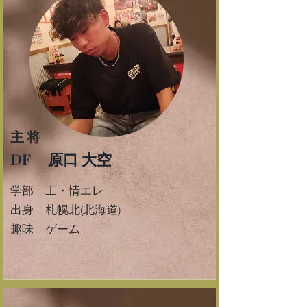
主将
DF 原口 大空
学部 工・情エレ
​出身 札幌北(北海道)
​２年生
​趣味 ゲーム