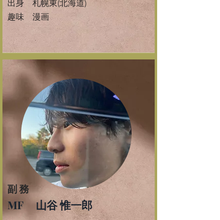
​出身 札幌東(北海道)
​趣味 漫画
副務
MF 山谷 惟一郎