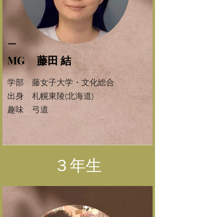
​ー
MG 藤田 結
学部 藤女子大学・文化総合
​出身 札幌東陵(北海道)
​趣味 弓道
​３年生