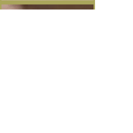
​ー
ー 千葉 時生
学部 法
​出身 海城(東京)
​趣味 短歌・俳句