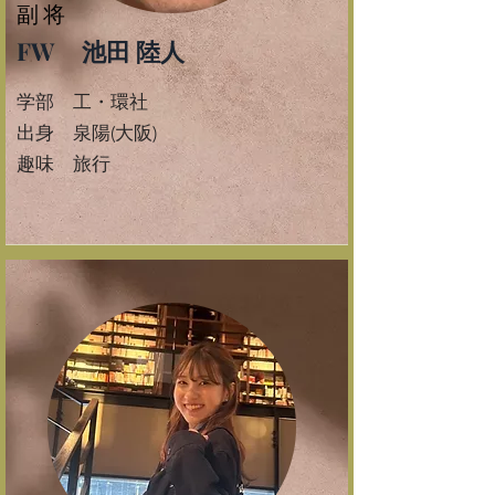
副将
FW 池田 陸人
学部 工・環社
​出身 泉陽(大阪)
​趣味 旅行