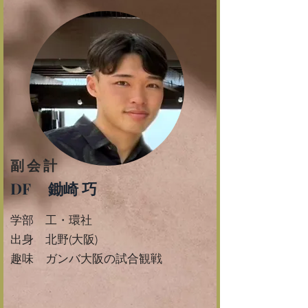
​副会計
DF 鋤崎 巧
学部 工・環社
​出身 北野(大阪)
​趣味 ガンバ大阪の試合観戦